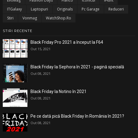
EvoMag
Fashion Days
Flanco
Iconicul
IHunt
ITGalaxy
Laptopuri
Originals
Pc Garage
Reduceri
Stiri
Vonmag
WatchShop.ro
STIRI RECENTE
Black Friday Pro 2021 a început la F64
Out 15, 2021
Black Friday la Sephora în 2021 - pagină specială
Out 08, 2021
Black Friday la Notino în 2021
Out 08, 2021
Pe ce dată pică Black Friday în România în 2021?
Out 08, 2021