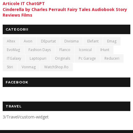
Articole IT ChatGPT
Cinderella by Charles Perrault Fairy Tales Audiobook Story
Reviews Films
CATEGORII
Altex
Avon
DEpurtat
Divisima
Elefant
Emag
EvoMag
Fashion Days
Flanco
Iconicul
IHunt
ITGalaxy
Laptopuri
Originals
Pc Garage
Reduceri
Stiri
Vonmag
WatchShop.ro
FACEBOOK
TRAVEL
3/Travel/custom-widget